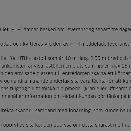
ället. HTH lämnar besked om leveransdag senast tre dagar
 mottas och kvitteras vid den av HTH meddelade leveranst
llet för HTH:s lastbil som är 10 m lång, 2,55 m bred och 4
 ankomsten anvisa lastbilen en plats som ligger max 25 m
 den anvisade platsen till entrédörren ska ha ett körbart
lv och andra liknande underlag ska vara täckta för att ku
s tillgång till tekniska hjälpmedel (kran eller lift samt n
 innehåller information om sådant kunden bör tänka på i
ndirekta skador i samband med inbärning, som kunde ha u
an uppfyllas ska kunden upplysa om detta snarast möjlig