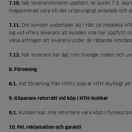
7.10.
När leveranshindret upphört, se punkt 7.9, ska 
magasinerad vara till det ursprungligt avtalade och a
7.11.
Om kunden underlåter att i rätt tid meddela HTH 
sig vid HTH:s leverans att kunden inte har uppfyllt s
välja antingen att leverera under de rådande omständi
7.12.
När leverans har ägt rum övergår risken och un
8. Försening
8.1.
Vid försening från HTH:s sida är HTH skyldigt att
9. Köparens returrätt vid köp i HTH-butiker
9.1.
Kunden kan inte returnera vara köpt i fysiska but
10. Fel, reklamation och garanti