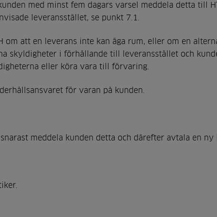
kunden med minst fem dagars varsel meddela detta till H
nvisade leveransstället, se punkt 7.1.
om att en leverans inte kan äga rum, eller om en alterna
ina skyldigheter i förhållande till leveransstället och k
gheterna eller köra vara till förvaring.
derhållsansvaret för varan på kunden.
 snarast meddela kunden detta och därefter avtala en ny 
iker.