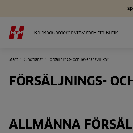
Sp
Kök
Bad
Garderob
Vitvaror
Hitta Butik
Start
/
Kundtjänst
/
Försäljnings- och leveransvillkor
FÖRSÄLJNINGS- OC
ALLMÄNNA FÖRSÄLJ