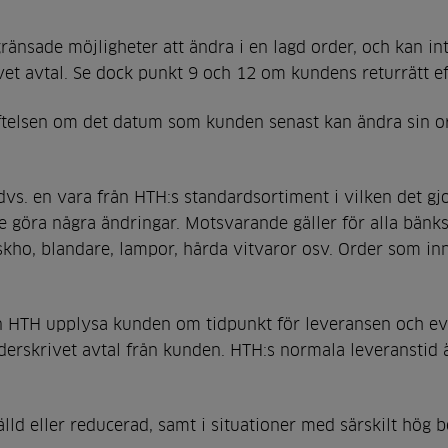
änsade möjligheter att ändra i en lagd order, och kan int
ivet avtal. Se dock punkt 9 och 12 om kundens returrätt 
ftelsen om det datum som kunden senast kan ändra sin or
dvs. en vara från HTH:s standardsortiment i vilken det gj
e göra några ändringar. Motsvarande gäller för alla bänks
iskho, blandare, lampor, hårda vitvaror osv. Order som in
kan HTH upplysa kunden om tidpunkt för leveransen och eve
underskrivet avtal från kunden. HTH:s normala leveransti
ld eller reducerad, samt i situationer med särskilt hög 