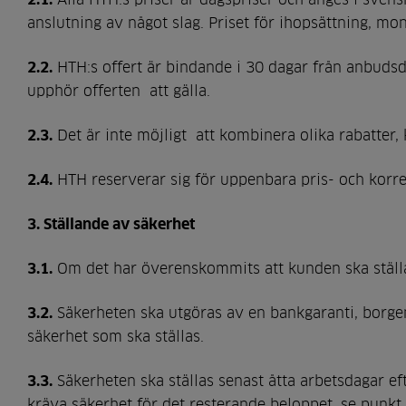
anslutning av något slag. Priset för ihopsättning, mon
2.2.
HTH:s offert är bindande i 30 dagar från anbudsd
upphör offerten att gälla.
2.3.
Det är inte möjligt att kombinera olika rabatter,
2.4.
HTH reserverar sig för uppenbara pris- och korre
3. Ställande av säkerhet
3.1.
Om det har överenskommits att kunden ska ställa 
3.2.
Säkerheten ska utgöras av en bankgaranti, borge
säkerhet som ska ställas.
3.3.
Säkerheten ska ställas senast åtta arbetsdagar eft
kräva säkerhet för det resterande beloppet, se punkt 