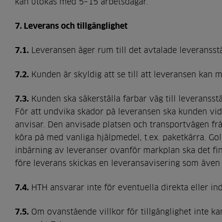
kan utökas med 5–15 arbetsdagar.
7. Leverans och tillgänglighet
7.1.
Leveransen äger rum till det avtalade leveransst
7.2.
Kunden är skyldig att se till att leveransen kan
7.3.
Kunden ska säkerställa farbar väg till leveransstä
För att undvika skador på leveransen ska kunden vid
anvisar. Den anvisade platsen och transportvägen från
köra på med vanliga hjälpmedel, t.ex. paketkärra. Go
inbärning av leveranser ovanför markplan ska det finna
före leverans skickas en leveransavisering som även
7.4.
HTH ansvarar inte för eventuella direkta eller i
7.5.
Om ovanstående villkor för tillgänglighet inte k