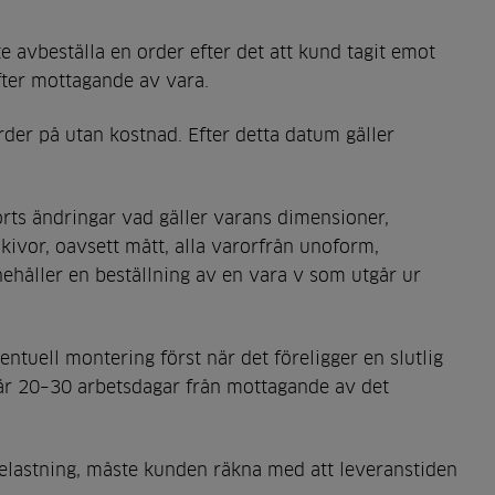
e avbeställa en order efter det att kund tagit emot
efter mottagande av vara.
der på utan kostnad. Efter detta datum gäller
orts ändringar vad gäller varans dimensioner,
kivor, oavsett mått, alla varorfrån unoform,
nehåller en beställning av en vara v som utgår ur
ntuell montering först när det föreligger en slutlig
d är 20–30 arbetsdagar från mottagande av det
belastning, måste kunden räkna med att leveranstiden