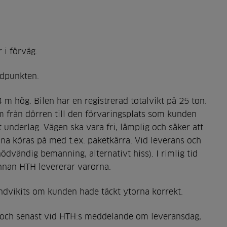
 i förväg.
idpunkten.
 m hög. Bilen har en registrerad totalvikt på 25 ton.
 från dörren till den förvaringsplats som kunden
 underlag. Vägen ska vara fri, lämplig och säker att
nna köras på med t.ex. paketkärra. Vid leverans och
ödvändig bemanning, alternativt hiss). I rimlig tid
nnan HTH levererar varorna.
ndvikits om kunden hade täckt ytorna korrekt.
t och senast vid HTH:s meddelande om leveransdag,