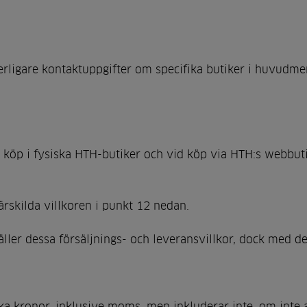
terligare kontaktuppgifter om specifika butiker i huvudm
d köp i fysiska HTH-butiker och vid köp via HTH:s webbut
rskilda villkoren i punkt 12 nedan.
ler dessa försäljnings- och leveransvillkor, dock med d
ka kronor, inklusive moms, men inkluderar inte, om inte a