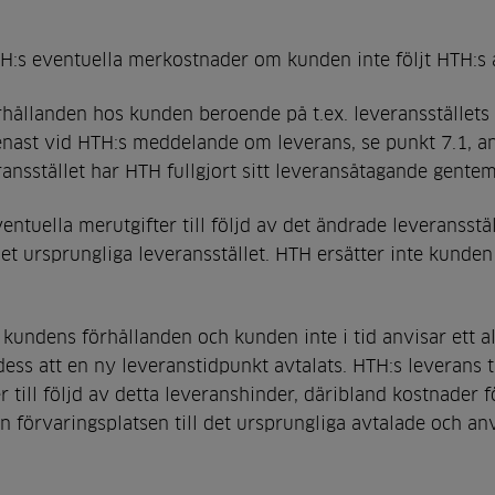
H:s eventuella merkostnader om kunden inte följt HTH:s a
hållanden hos kunden beroende på t.ex. leveransställets 
nast vid HTH:s meddelande om leverans, se punkt 7.1, anv
eransstället har HTH fullgjort sitt leveransåtagande gent
ntuella merutgifter till följd av det ändrade leveransstäl
det ursprungliga leveransstället. HTH ersätter inte kunde
ndens förhållanden och kunden inte i tid anvisar ett al
ess att en ny leveranstidpunkt avtalats. HTH:s leverans til
till följd av detta leveranshinder, däribland kostnader för
n förvaringsplatsen till det ursprungliga avtalade och anv