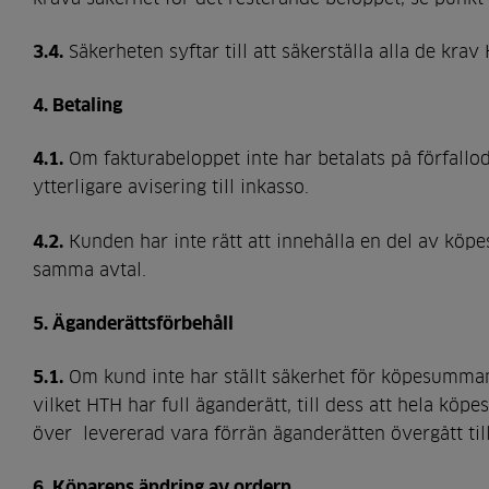
3.4.
Säkerheten syftar till att säkerställa alla de kra
4. Betaling
4.1.
Om fakturabeloppet inte har betalats på förfallo
ytterligare avisering till inkasso.
4.2.
Kunden har inte rätt att innehålla en del av kö
samma avtal.
5. Äganderättsförbehåll
5.1.
Om kund inte har ställt säkerhet för köpesumman, 
vilket HTH har full äganderätt, till dess att hela kö
över levererad vara förrän äganderätten övergått til
6. Köparens ändring av ordern