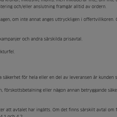
tering och/eller anslutning framgår alltid av ordern.
agen, om inte annat anges uttryckligen i offertvillkoren
 kampanjer och andra särskilda prisavtal.
kturfel.
säkerhet för hela eller en del av leveransen är kunden s
n, förskottsbetalning eller någon annan betryggande sä
er att avtalet har ingåtts. Om det finns särskilt avtal o
4.1 och 4.2.