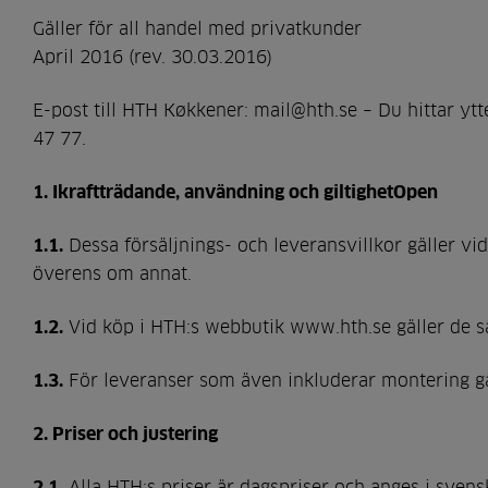
Gäller för all handel med privatkunder
April 2016 (rev. 30.03.2016)
E-post till HTH Køkkener: mail@hth.se – Du hittar yt
47 77.
1. Ikraftträdande, användning och giltighet
Open
1.1.
Dessa försäljnings- och leveransvillkor gäller vi
överens om annat.
1.2.
Vid köp i HTH:s webbutik www.hth.se gäller de sä
1.3.
För leveranser som även inkluderar montering gäl
2. Priser och justering
2.1.
Alla HTH:s priser är dagspriser och anges i svens