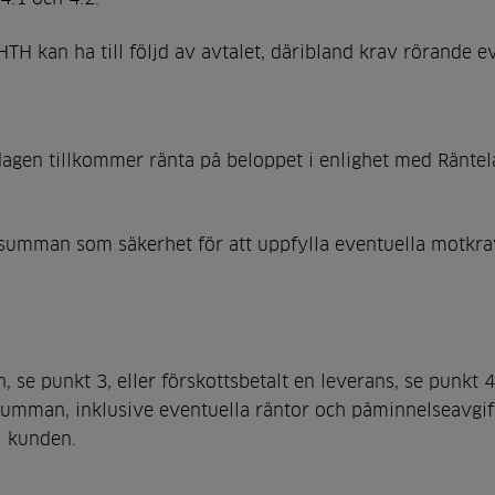
v HTH kan ha till följd av avtalet, däribland krav rörande
dagen tillkommer ränta på beloppet i enlighet med Räntel
pesumman som säkerhet för att uppfylla eventuella motkr
se punkt 3, eller förskottsbetalt en leverans, se punkt 
pesumman, inklusive eventuella räntor och påminnelseavgif
l kunden.