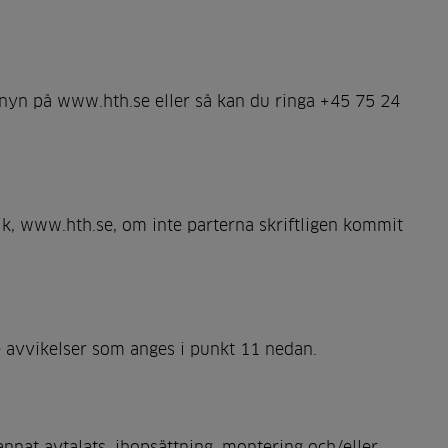
enyn på www.hth.se eller så kan du ringa +45 75 24
ik, www.hth.se, om inte parterna skriftligen kommit
e avvikelser som anges i punkt 11 nedan.
nnat avtalats, ihopsättning, montering och/eller