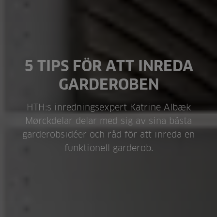
5 TIPS FÖR ATT INREDA
GARDEROBEN
HTH:s inredningsexpert Katrine Albæk
Mørckdelar delar med sig av sina bästa
garderobsidéer och råd för att inreda en
funktionell garderob.