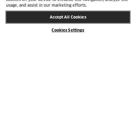
usage, and assist in our marketing efforts.
tillräckligt högt för att hänga långa klänningar, men
inte högre än att du kan nå galgarna.
Accept All Cookies
Cookies Settings
Hyllor