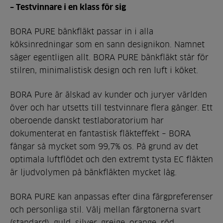
– Testvinnare i en klass för sig
BORA PURE bänkfläkt passar in i alla
köksinredningar som en sann designikon. Namnet
säger egentligen allt. BORA PURE bänkfläkt står för
stilren, minimalistisk design och ren luft i köket.
BORA Pure är älskad av kunder och juryer världen
över och har utsetts till testvinnare flera gånger. Ett
oberoende danskt testlaboratorium har
dokumenterat en fantastisk fläkteffekt – BORA
fångar så mycket som 99,7% os. På grund av det
optimala luftflödet och den extremt tysta EC fläkten
är ljudvolymen på bänkfläkten mycket låg.
BORA PURE kan anpassas efter dina färgpreferenser
och personliga stil. Välj mellan färgtonerna svart
(standard), guld, silver, greige, orange, röd,