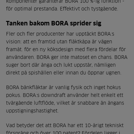
komponenter garanterar BORA 100 %-ig funktion -
för optimal prestanda. Effektivt och tystgående.
Tanken bakom BORA sprider sig
Fler och fler producenter har upptäckt BORA:s
vision: att en framtid utan fläktkåpa är vägen
framåt. för en ny köksdesign med flera fördelar för
användaren. BORA ger inte matoset en chans. BORA
suger bort där ånga och lukt uppstår, nämligen
direkt på spishällen eller innan du öppnar ugnen.
BORA bänkfläktar är vanlig fysik och inget hokus
pokus. BORA:s downdraft använder helt enkelt ett
tvärgående luftflöde, vilket är snabbare än ångans
uppstigningshastighet.
Vad betyder det att BORA har ett 10-årigt tekniskt
försprång och över 100 patent? Fördelen ligger i