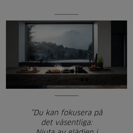
”
Du kan fokusera på
det väsentliga:
Njuta av glädjen i