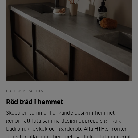
BADINSPIRATION
Röd tråd i hemmet
Skapa en sammanhängande design i hemmet
genom att låta samma design upprepa sig i
kök
,
badrum
,
grovkök
och
garderob
. Alla HTH:s fronter
finns för alla rum i hemmet, så du kan låta material,