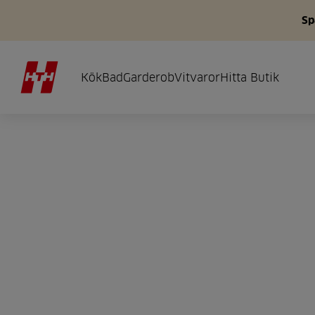
Sp
Kök
Bad
Garderob
Vitvaror
Hitta Butik