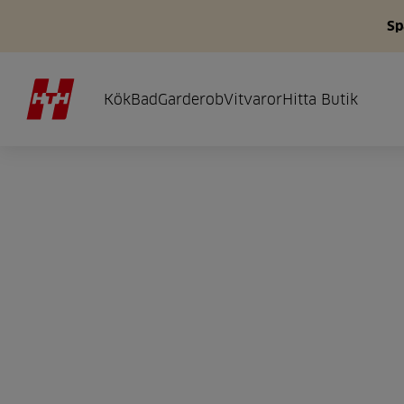
Sp
Kök
Bad
Garderob
Vitvaror
Hitta Butik