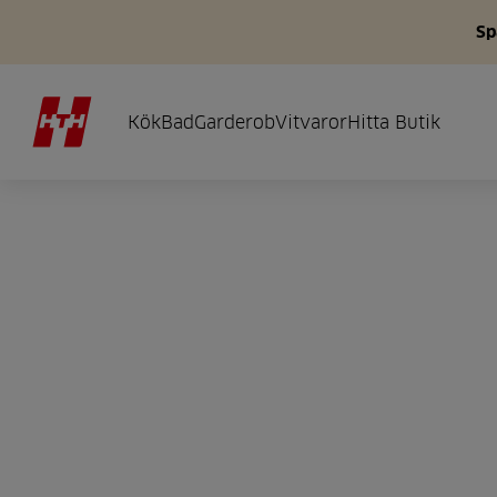
Sp
Kök
Bad
Garderob
Vitvaror
Hitta Butik