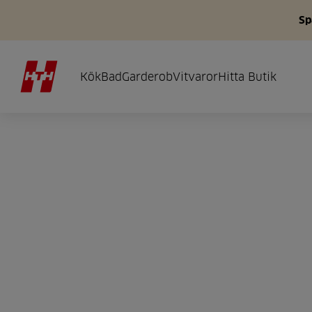
Sp
Kök
Bad
Garderob
Vitvaror
Hitta Butik