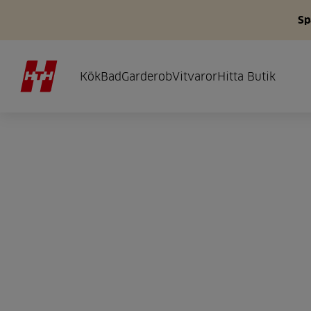
Sp
Kök
Bad
Garderob
Vitvaror
Hitta Butik