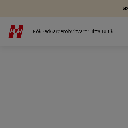
Sp
Kök
Bad
Garderob
Vitvaror
Hitta Butik