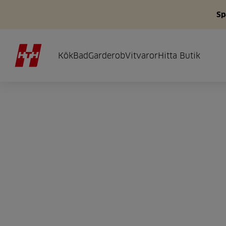
Sp
Kök
Bad
Garderob
Vitvaror
Hitta Butik