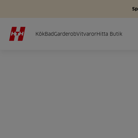
Sp
Kök
Bad
Garderob
Vitvaror
Hitta Butik