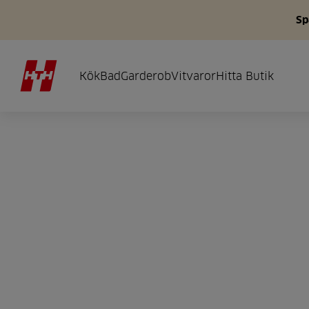
Sp
Kök
Bad
Garderob
Vitvaror
Hitta Butik