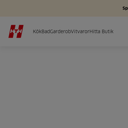
Sp
Kök
Bad
Garderob
Vitvaror
Hitta Butik