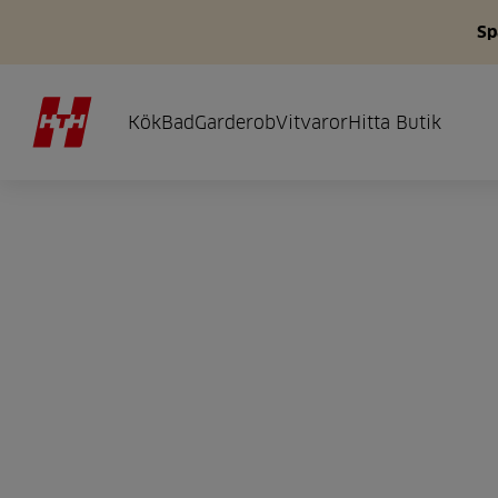
Sp
Kök
Bad
Garderob
Vitvaror
Hitta Butik