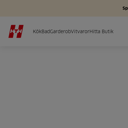
Sp
Kök
Bad
Garderob
Vitvaror
Hitta Butik