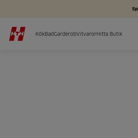
Sp
Kök
Bad
Garderob
Vitvaror
Hitta Butik