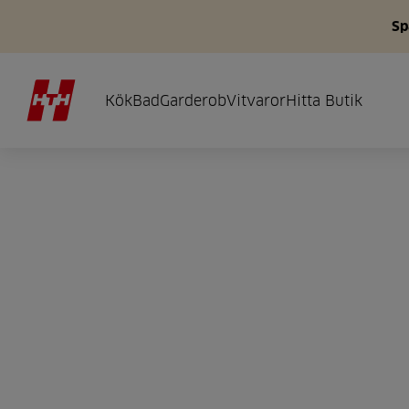
Sp
Kök
Bad
Garderob
Vitvaror
Hitta Butik