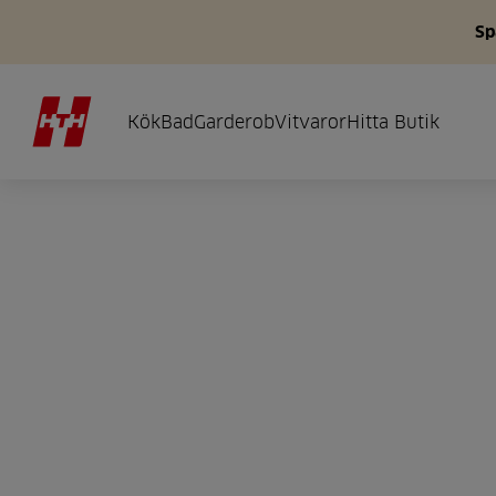
Sp
Kök
Bad
Garderob
Vitvaror
Hitta Butik