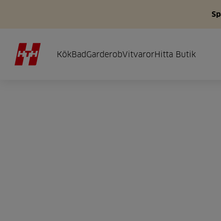
Sp
Kök
Bad
Garderob
Vitvaror
Hitta Butik