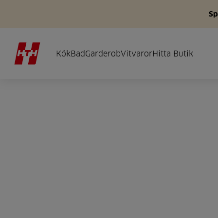
Sp
Kök
Bad
Garderob
Vitvaror
Hitta Butik