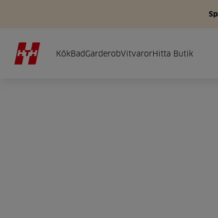
Sp
Kök
Bad
Garderob
Vitvaror
Hitta Butik