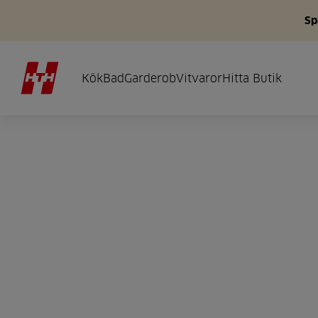
Sp
Kök
Bad
Garderob
Vitvaror
Hitta Butik