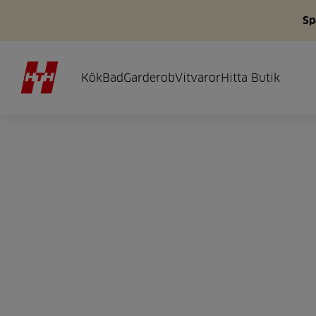
Sp
Kök
Bad
Garderob
Vitvaror
Hitta Butik