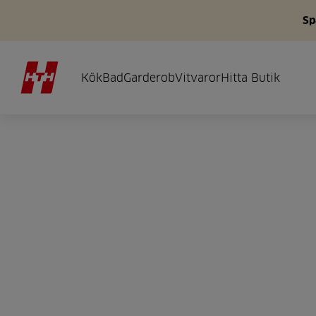
Sp
Kök
Bad
Garderob
Vitvaror
Hitta Butik