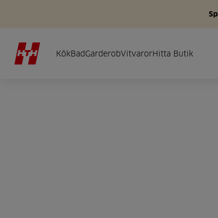
Sp
Kök
Bad
Garderob
Vitvaror
Hitta Butik