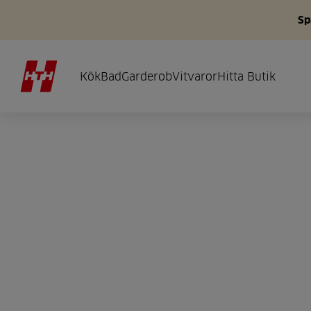
Sp
Kök
Bad
Garderob
Vitvaror
Hitta Butik