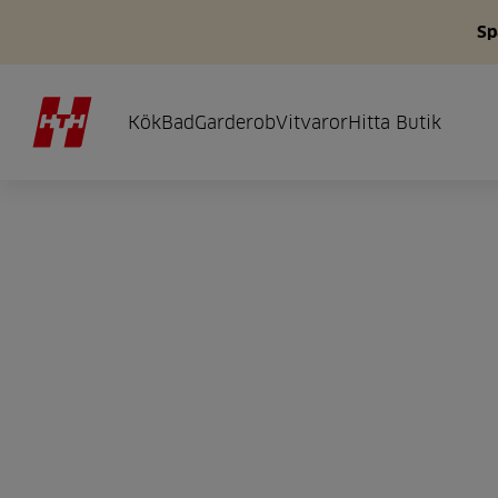
Sp
Kök
Bad
Garderob
Vitvaror
Hitta Butik