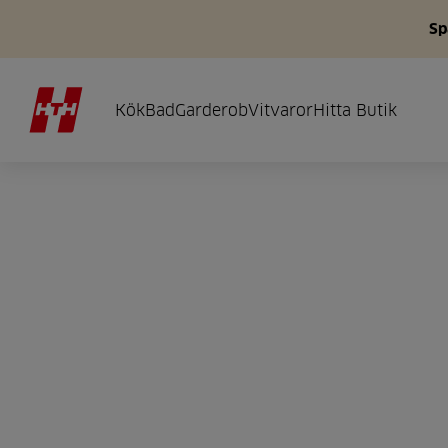
Sp
Kök
Bad
Garderob
Vitvaror
Hitta Butik