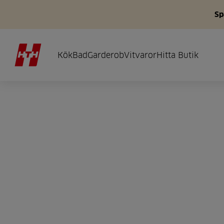
Sp
Kök
Bad
Garderob
Vitvaror
Hitta Butik