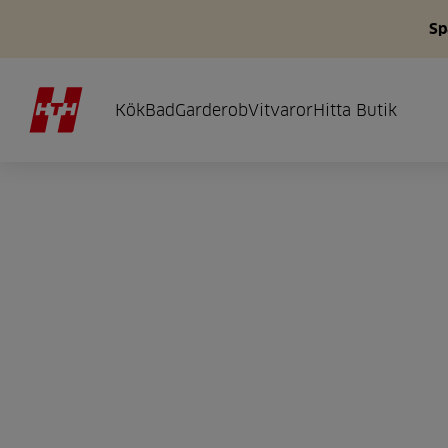
Sp
Kök
Bad
Garderob
Vitvaror
Hitta Butik