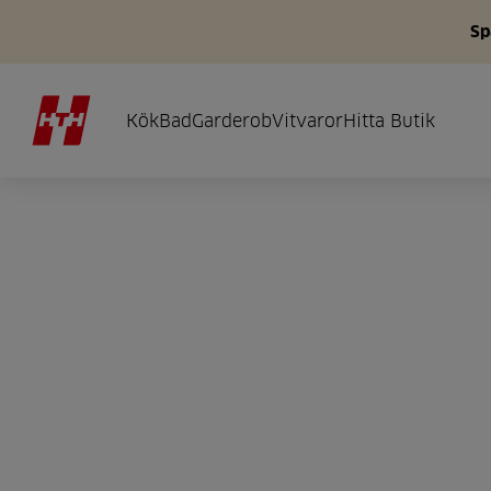
Sp
Kök
Bad
Garderob
Vitvaror
Hitta Butik