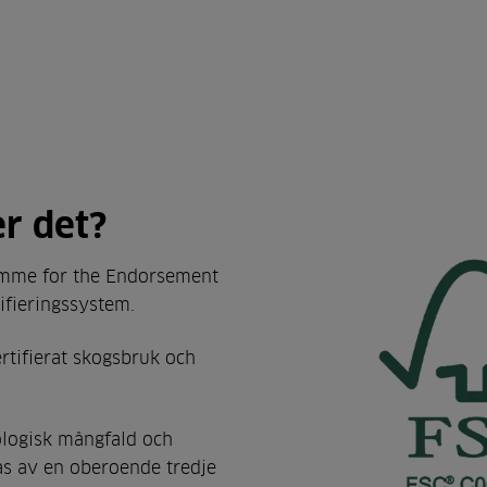
r det?
ramme for the Endorsement
tifieringssystem.
tifierat skogsbruk och
ologisk mångfald och
as av en oberoende tredje