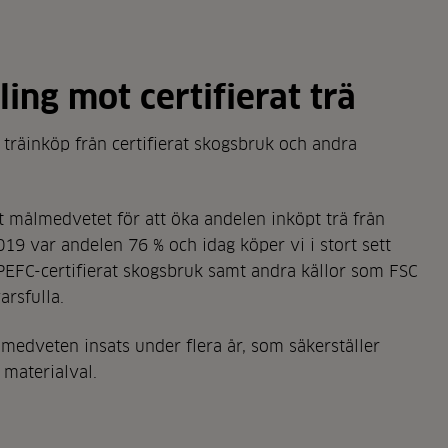
ing mot certifierat trä
träinköp från certifierat skogsbruk och andra
 målmedvetet för att öka andelen inköpt trä från
019 var andelen 76 % och idag köper vi i stort sett
h PEFC-certifierat skogsbruk samt andra källor som FSC
arsfulla.
lmedveten insats under flera år, som säkerställer
 materialval.