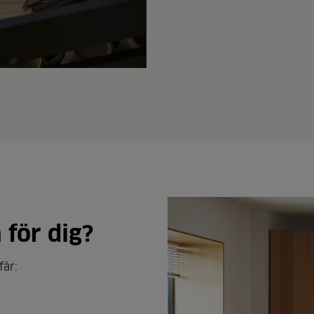
 för dig?
får: