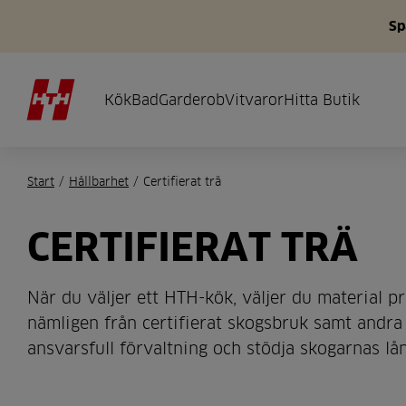
Sp
Kök
Bad
Garderob
Vitvaror
Hitta Butik
Start
/
Hållbarhet
/
Certifierat trä
CERTIFIERAT TRÄ
När du väljer ett HTH-kök, väljer du material
nämligen från certifierat skogsbruk samt andra an
ansvarsfull förvaltning och stödja skogarnas lång