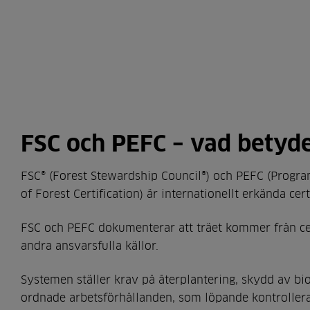
FSC och PEFC – vad betyde
FSC® (Forest Stewardship Council®) och PEFC (Prog
of Forest Certification) är internationellt erkända cer
FSC och PEFC dokumenterar att träet kommer från cer
andra ansvarsfulla källor.
Systemen ställer krav på återplantering, skydd av bi
ordnade arbetsförhållanden, som löpande kontroller