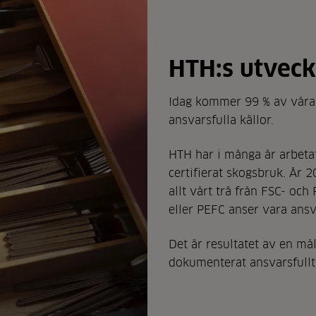
HTH:s utveckl
Idag kommer 99 % av våra 
ansvarsfulla källor.
HTH har i många år arbetat
certifierat skogsbruk. År 2
allt vårt trä från FSC- oc
eller PEFC anser vara ansv
Det är resultatet av en må
dokumenterat ansvarsfullt