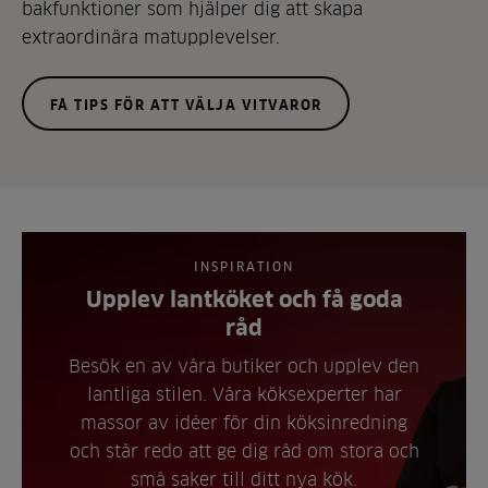
bakfunktioner som hjälper dig att skapa
extraordinära matupplevelser.
FÅ TIPS FÖR ATT VÄLJA VITVAROR
INSPIRATION
Upplev lantköket och få goda
råd
Besök en av våra butiker och upplev den
lantliga stilen. Våra köksexperter har
massor av idéer för din köksinredning
och står redo att ge dig råd om stora och
små saker till ditt nya kök.