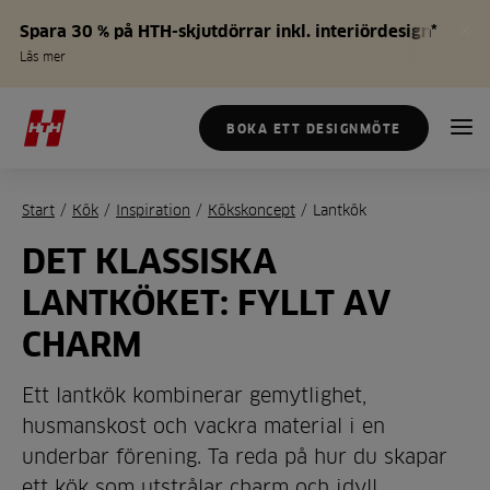
Spara 30 % på HTH-skjutdörrar inkl. interiördesign*
Läs mer
BOKA ETT DESIGNMÖTE
Start
/
Kök
/
Inspiration
/
Kökskoncept
/
Lantkök
DET KLASSISKA
LANTKÖKET: FYLLT AV
CHARM
Ett lantkök kombinerar gemytlighet,
husmanskost och vackra material i en
underbar förening. Ta reda på hur du skapar
ett kök som utstrålar charm och idyll,