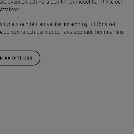
 skåpväggen och göra den till en möbel har Rikke och
ittalkov.
ittplats och blir en vacker inramning till fönstret.
 både vuxna och barn under avslappnade hemmahäng
EN AV DITT KÖK