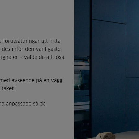
 förutsättningar att hitta
ldes inför den vanligaste
igheter – valde de att lösa
g med avseende på en vägg
 taket".
na anpassade så de