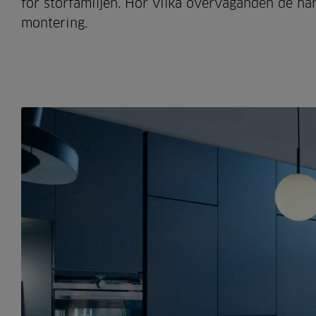
för storfamiljen. Hör vilka överväganden de har
montering.