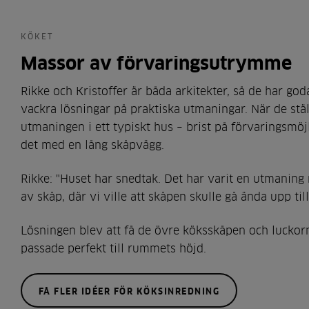
KÖKET
Massor av förvaringsutrymme
Rikke och Kristoffer är båda arkitekter, så de har goda
vackra lösningar på praktiska utmaningar. När de stäl
utmaningen i ett typiskt hus – brist på förvaringsmöjl
det med en lång skåpvägg.
Rikke: "Huset har snedtak. Det har varit en utmanin
av skåp, där vi ville att skåpen skulle gå ända upp till
Lösningen blev att få de övre köksskåpen och luckor
passade perfekt till rummets höjd.
FÅ FLER IDÉER FÖR KÖKSINREDNING