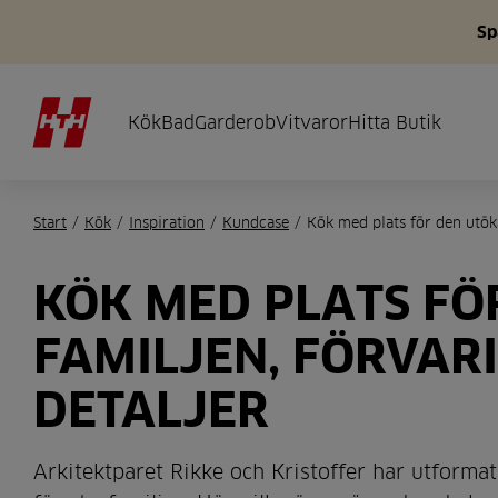
Sp
Kök
Bad
Garderob
Vitvaror
Hitta Butik
Start
/
Kök
/
Inspiration
/
Kundcase
/
Kök med plats för den utöka
KÖK MED PLATS FÖ
FAMILJEN, FÖRVAR
DETALJER
Arkitektparet Rikke och Kristoffer har utformat