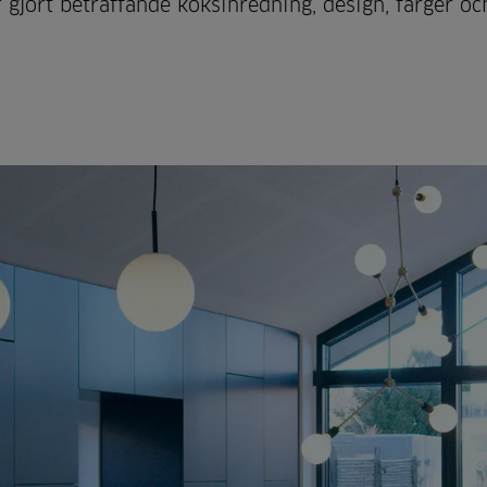
 gjort beträffande köksinredning, design, färger oc