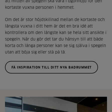
att mitten av spegeln ska vara i ögonhöjd för den
kortaste vuxna personen i hemmet.
Om det är stor höjdskillnad mellan de kortaste och
längsta vuxna i ditt hem är det en bra idé att
kontrollera om den längste kan se hela sitt ansikte i
spegeln. När du gör det tar du hänsyn till att både
korta och långa personer kan se sig själva i spegeln
utan att böja sig eller stå på tå.
FÅ INSPIRATION TILL DITT NYA BADRUMMET